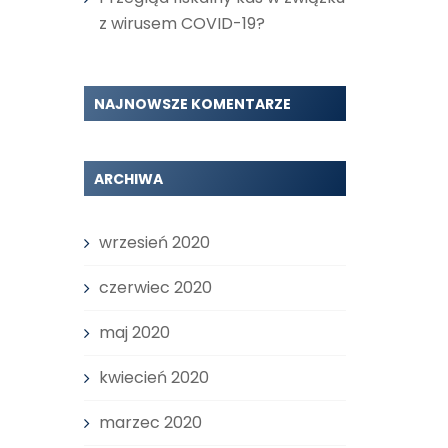
z wirusem COVID-19?
NAJNOWSZE KOMENTARZE
ARCHIWA
wrzesień 2020
czerwiec 2020
maj 2020
kwiecień 2020
marzec 2020