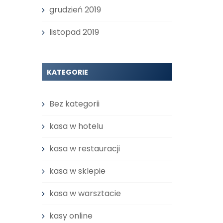
grudzień 2019
listopad 2019
KATEGORIE
Bez kategorii
kasa w hotelu
kasa w restauracji
kasa w sklepie
kasa w warsztacie
kasy online