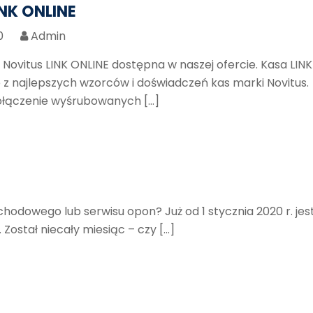
INK ONLINE
20
Admin
 Novitus LINK ONLINE dostępna w naszej ofercie. Kasa LINK
e z najlepszych wzorców i doświadczeń kas marki Novitus.
łączenie wyśrubowanych […]
hodowego lub serwisu opon? Już od 1 stycznia 2020 r. jes
Został niecały miesiąc – czy […]