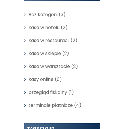
Bez kategorii
(3)
kasa w hotelu
(2)
kasa w restauracji
(2)
kasa w sklepie
(2)
kasa w warsztacie
(2)
kasy online
(6)
przegląd fiskalny
(1)
terminale płatnicze
(4)
TAGS CLOUD