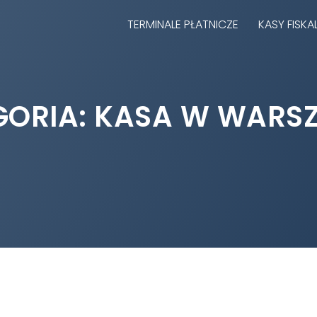
TERMINALE PŁATNICZE
KASY FISKA
GORIA:
KASA W WARSZ