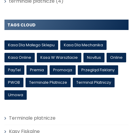
terminale płatnicze
(4)
TAGS CLOUD
Kasa Dla Małego Sklepu
Kasa Dla Mechanika
Kasa Online
Kasa W Warsztacie
Novitus
Online
PayTel
Premia
Promocja
Przegląd Fisklany
PWOB
Terminale Płatnicze
Terminal Płatniczy
Umowa
Terminale płatnicze
Kasy Fiskalne