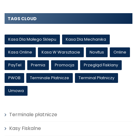
TAGS CLOUD
Kasa Dla Małego Sklepu
Kasa Dla Mechanika
Kasa Online
Kasa W Warsztacie
Novitus
Online
PayTel
Premia
Promocja
Przegląd Fisklany
PWOB
Terminale Płatnicze
Terminal Płatniczy
Umowa
Terminale płatnicze
Kasy Fiskalne